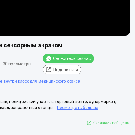
м сенсорным экраном
Свяжитесь сейчас
30 просмотры
Поделиться
е внутри киоск для медицинского офиса
банк, полицейский участок, торговый центр, супермаркет,
кзал, заправочная станци...
Посмотреть больше
Оставьте сообщение