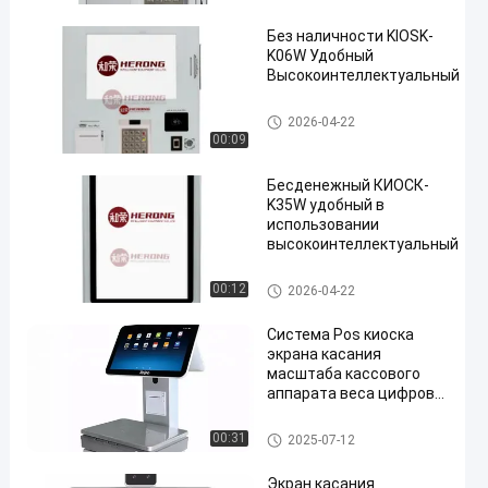
ичности
Без наличности KIOSK-
K06W Удобный
Высокоинтеллектуальный
киоск оплаты собственной лич
2026-04-22
ности
00:09
Бесденежный КИОСК-
K35W удобный в
использовании
высокоинтеллектуальный
киоск оплаты собственной лич
00:12
2026-04-22
ности
Система Pos киоска
экрана касания
масштаба кассового
аппарата веса цифров
электронная
киоск оплаты собственной л
00:31
2025-07-12
ичности
Экран касания