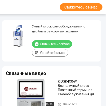
Свяжитесь сейчас
Умный киоск самообслуживания с
двойным сенсорным экраном
Свяжитесь сейчас
Узнайте больше
Связанные видео
KIOSK-K36W
Безналичный киоск
Платежный терминал
самообслуживания для
розничной торговли и
банковского дела
киоск оплаты собственной л
00:09
2026-03-31