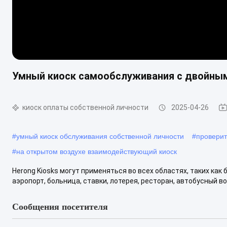
Умный киоск самообслуживания с двойны
киоск оплаты собственной личности
2025-04-26
#
умный киоск обслуживания собственной личности
#
проверит
#
на открытом воздухе взаимодействующий киоск
Herong Kiosks могут применяться во всех областях, таких как 
аэропорт, больница, ставки, лотерея, ресторан, автобусный во
Сообщения посетителя