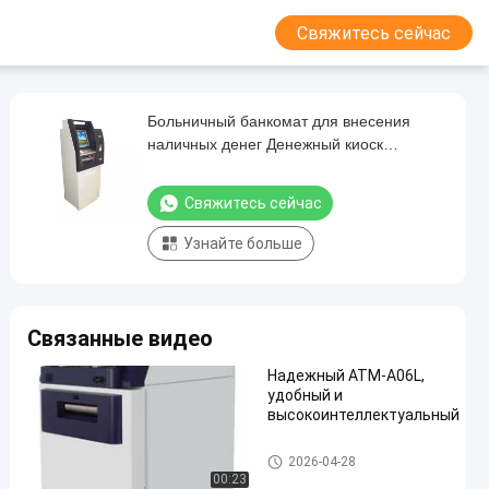
Свяжитесь сейчас
Больничный банкомат для внесения
наличных денег Денежный киоск
Автоматический кассир
Свяжитесь сейчас
Узнайте больше
Связанные видео
Надежный ATM-A06L,
удобный и
высокоинтеллектуальный
банкомат atm
2026-04-28
00:23