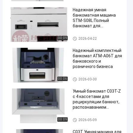
Надежная умная
банкоматная машина
STM-S08L Полный
банкомат для
банковского и
розничного бизнеса
банкомат atm
00:09
2026-04-22
Надежный комплектный
банкомат ATM-A06T для
банковского и
розничного бизнеса
банкомат atm
00:06
2026-03-30
Умный банкомат C03T-Z
с 4 кассетами для
рециркуляции банкнот,
распознаванием
серийных номеров
банкнот и модульной
банкомат atm
00:09
2026-05-09
конструкцией
C03T Умная машина для