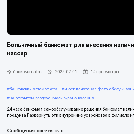
Больничный банкомат для внесения налич
кассир
банкомат atm
2025-07-01
14 просмотры
#
банковский автомат atm
#
киоск печатания фото обслуживан
#
на открытом воздухе киоск экрана касания
24 часа банкомат самообслуживание решения банкомат нали
продукта Развернуть эти внутренние устройства в филиале или
Сообщения посетителя