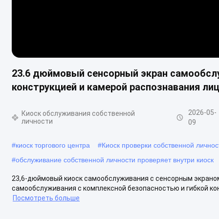
23.6 дюймовый сенсорный экран самообсл
конструкцией и камерой распознавания ли
2026-05-
Киоск обслуживания собственной
личности
09
#
киоск торгового центра
#
Киоск проверки собственной личнос
#
обслуживание собственной личности проверяет внутри киоск
23,6-дюймовый киоск самообслуживания с сенсорным экраном
самообслуживания с комплексной безопасностью и гибкой ко
Посмотреть больше