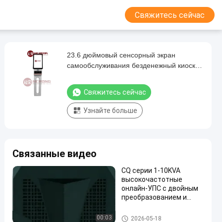
Свяжитесь сейчас
23.6 дюймовый сенсорный экран
самообслуживания безденежный киоск с
модульной конструкцией и камерой
распознавания лица
Свяжитесь сейчас
Узнайте больше
Связанные видео
CQ серии 1-10KVA
высокочастотные
онлайн-УПС с двойным
преобразованием и
широким диапазоном
входного напряжения
Киоск обслуживания собств
00:03
2026-05-18