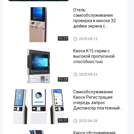
для промышленного
енной личности
использования
Отель
самообслуживания
проверка в киоске 32
дюйма экрана с
емкостным сенсорным
50nits
Киоск обслуживания собств
00:29
2025-08-12
енной личности
Киоск К15 серии с
высокой пропускной
способностью
Киоск обслуживания собств
2025-08-23
енной личности
00:28
Самообслуживание
Киоск Регистрация
очередь запрос
Диспансер платежный
терминал
Киоск обслуживания собств
00:31
2025-06-26
енной личности
Киоск обслуживания