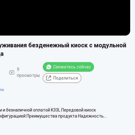
уживания безденежный киоск с модульной
ца
Свяжитесь сейчас
9
просмотры
Поделиться
ти
 и безналичной оплатой K33L Передовой киоск
нфигурацией Преимущества продукта Надежность...