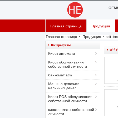
OEM/
Главная страница
Продукция
Главная страница
Продукция
self che
Все продукты
self 
Киоск автомата
Киоск обслуживания
собственной личности
банкомат atm
Машина депозита
наличных денег
Киоск POS обслуживания
собственной личности
киоск оплаты собственной
личности