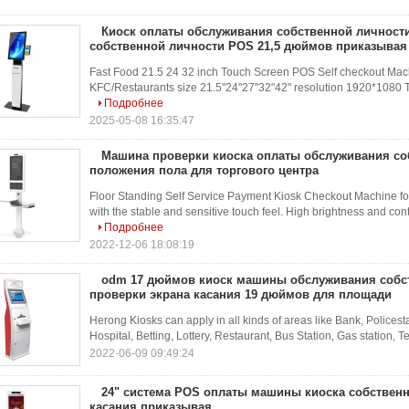
Киоск оплаты обслуживания собственной личнос
собственной личности POS 21,5 дюймов приказывая
Fast Food 21.5 24 32 inch Touch Screen POS Self checkout Mach
KFC/Restaurants size 21.5"24"27"32"42" resolution 1920*1080 To
Подробнее
2025-05-08 16:35:47
Машина проверки киоска оплаты обслуживания со
положения пола для торгового центра
Floor Standing Self Service Payment Kiosk Checkout Machine fo
with the stable and sensitive touch feel. High brightness and contr
Подробнее
2022-12-06 18:08:19
odm 17 дюймов киоск машины обслуживания собс
проверки экрана касания 19 дюймов для площади
Herong Kiosks can apply in all kinds of areas like Bank, Policest
Hospital, Betting, Lottery, Restaurant, Bus Station, Gas station, 
2022-06-09 09:49:24
24" система POS оплаты машины киоска собственн
касания приказывая