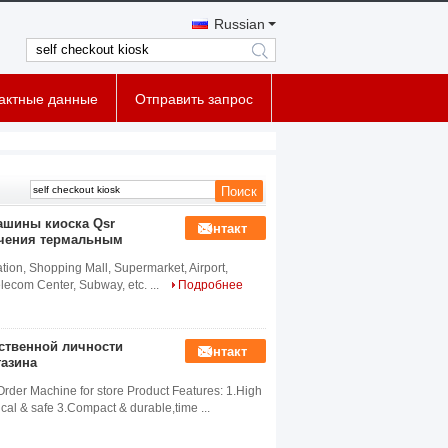
Russian
search
тактные данные
Отправить запрос
ашины киоска Qsr
контакт
учения термальным
ation, Shopping Mall, Supermarket, Airport,
Telecom Center, Subway, etc. ...
Подробнее
ственной личности
контакт
газина
der Machine for store​ Product Features: 1.High
cal & safe 3.Compact & durable,time ...