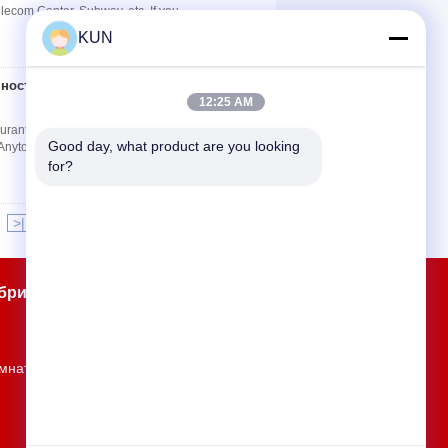
elecom Center, Subway, etc. If you ...
KUN
чности приказывая
контакт
12:25 AM
taurant shopping mall small shop Specification No.
Good day, what product are you looking 
Anytouch Product type: Embedded ...
for?
>|
брика
Контакты
Карта сайта
Главная страница
мната 1901, здание 9, Jingdong Dadao,
Jingdong Zhigu, Yantian, Fenggang,
Dongguan, Гуандун, Китай
kun@hekiosk.com