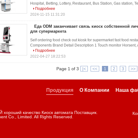
Hospital, Betting, Lottery, Restaurant, Bus Station, Gas station, T
Подробнее
2024-11-15 11:31:20
Еда ODM заканчивает связь киоск собственной ли
для супермаркета
Self ordering food check out kiosk for supermarket fast food res
Components Brand Detail Description 1 Touch monitor Horsent, 
Подробнее
2022-04-27 18:22:53
Page 1 of 3
|<
<<
1
2
3
>>
Продукция
О Компании
Наша фа
Й хороший качество Киоск автомата Поставщик.
Ко
ent Co., Limited. All Rights Reserved.