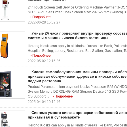
24" Touch Screen Self Service Ordering Machine Payment POS 
NO.: FY-PO Self Order Kiosk Screen size: 297527mm (24inch) 337
Подробнее
2022-06-28 15:52:27
Умные 24 часа проверяют внутри проверку собств
системы машины киоска билета гостиницы
Herong Kiosks can apply in all kinds of areas like Bank, Policest
Hospital, Betting, Lottery, Restaurant, Bus Station, Gas station, T
Подробнее
2022-05-02 12:15:26
Киоски самообслуживания машины проверки обс
приказывая обслуживали здоровье в киоске собств
подачи ресторана
Product Parameter: Item payment kiosks Processor I3/I5 (WIN
System Memory DDR3L-4G RAM Storage Device 64G SSD Power 
OS Support ...
Подробнее
2025-04-04 19:12:46
Система умного киоска проверки собственной лич
приказывая в супермаркете
Herong Kiosks can apply in all kinds of areas like Bank, Policest