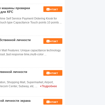
ти машины проверки
контакт
 для KFC
ine Self Service Payment Ordering Kiosk for
uch type Capacitance Touch points 10 points ...
бственной личности
контакт
r Mall Features: Unique capacitance technology
ast ,fast response time,multi-color ...
твенной личности
контакт
ation, Shopping Mall, Supermarket, Airport,
Telecom Center, Subway, etc. ...
Подробнее
ой личности экрана
контакт