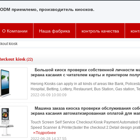
ODM приемлемо, производитель киосков.
О Компании
Наша фабрика
контроль качества
кон
ckout kiosk
checkout kiosk
(22)
Большой киоск проверки собственной личности м
экрана касания с читателем карты и принтером пол
Herong Kiosks can apply in all kinds of areas like Bank, Policest
Hospital, Betting, Lottery, Restaurant, Bus Station, Gas station, 
2022-06-09 10:00:09
Машина заказа киоска проверки обслуживания соб
экрана касания автоматизированная оплатой для ма
Touch Screen Self Service Checkout Kiosk Payment Automated Or
Speed Scanner & Printer,faster the checkout 2.Detail design prati
Подробнее
2022-06-28 14:37:55