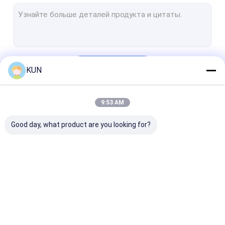
Киоск POS обслуживания собственной личности
киоск оплаты собственной личности
Киоск собственной личности приказывая
Продолжать
KUN
Машина киоска билета
Киоск обмена валюты
9:53 AM
Наши Категории
Киоск правительства
Good day, what product are you looking for?
Видео- машина рассказчика
Киоск Bitcoin
Части ATM запасные
Киоск автомата
Киоск
банкомат at
Части киоска
обслуживания
собственной
личности