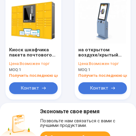
Киоск шкафчика
на открытом
пакета почтового
воздухе/крытый
отделения
киоск
Цена:
Возможен торг
Цена:
Возможен торг
обслуживания
обслуживания
MOQ:
1
MOQ:
1
собственной
собственной
личности экрана
личности машины
Получить последнюю цену
Получить последнюю цену
касания 22 дюймов
билета киосков
оплаты
Контакт
Контакт
Экономьте свое время
Позвольте нам связаться с вами с
лучшими продуктами.