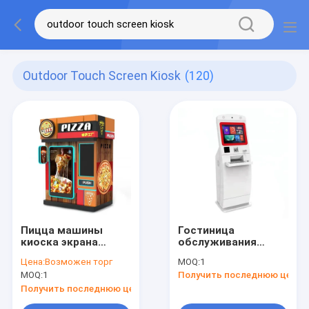
Outdoor Touch Screen Kiosk
(120)
Пицца машины
Гостиница
киоска экрана
обслуживания
касания
собственной
Цена:
Возможен торг
MOQ:
1
обслуживания
личности лобби
MOQ:
1
Получить последнюю цену
собственной
проверяет внутри
личности варя
машину Atm киоска
Получить последнюю цену
автомат горячей
с экраном касания