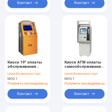
еды
СИД
Контакт
Контакт
автоматический
умный
Киоск 19" оплаты
Киоск ATM оплаты
обслуживания
самообслуживания
собственной
экрана касания
Цена:
Возможен торг
Цена:
Возможен торг
личности OEM
получает монетки
MOQ:
1
MOQ:
1
машина ATM
стоянки экрана
Получить последнюю цену
Получить последнюю цену
касания
Контакт
Контакт