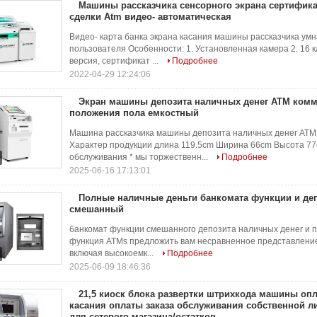
Машины рассказчика сенсорного экрана сертифика
сделки Atm видео- автоматическая
Видео- карта банка экрана касания машины рассказчика ум
пользователя Особенности: 1. Установленная камера 2. 16 
версия, сертификат ...
Подробнее
2022-04-29 12:24:06
Экран машины депозита наличных денег ATM комм
положения пола емкостный
Машина рассказчика машины депозита наличных денег ATM 
Характер продукции длина 119.5cm Ширина 66cm Высота 
обслуживания * мы торжественн...
Подробнее
2025-06-16 17:13:01
Полные наличные деньги банкомата функции и де
смешанный
банкомат функции смешанного депозита наличных денег и 
функция ATMs предложить вам несравненное представление
включая высокоемк...
Подробнее
2025-06-09 18:46:36
21,5 киоск блока развертки штрихкода машины опл
касания оплаты заказа обслуживания собственной л
для сетевого магазина/остатков