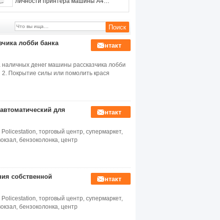
личности принтера машины A4
рассказчика читателя карты RRID
видео- подгоняло
зчика лобби банка
контакт
 наличных денег машины рассказчика лобби
 2. Покрытие силы или помолить крася
 автоматический для
контакт
Policestation, торговый центр, супермаркет,
вокзал, бензоколонка, центр
ния собственной
контакт
Policestation, торговый центр, супермаркет,
вокзал, бензоколонка, центр