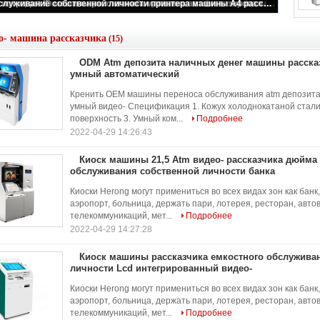
ODM Atm депозита наличных денег машины рассказчика лобби банка умный автоматический
о- машина рассказчика
(15)
ODM Atm депозита наличных денег машины расска
умный автоматический
Кренить OEM машины переноса обслуживания atm депозита
умный видео- Спецификация 1. Кожух холоднокатаной стали
поверхность 3. Умный ком...
Подробнее
2022-04-29 14:26:43
Киоск машины 21,5 Atm видео- рассказчика дюйма
обслуживания собственной личности банка
Киоски Herong могут примениться во всех видах зон как банк, 
аэропорт, больница, держать пари, лотерея, ресторан, авто
телекоммуникаций, мет...
Подробнее
2022-04-29 14:27:28
Киоск машины рассказчика емкостного обслужива
личности Lcd интегрированный видео-
Киоски Herong могут примениться во всех видах зон как банк, 
аэропорт, больница, держать пари, лотерея, ресторан, авто
телекоммуникаций, мет...
Подробнее