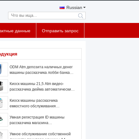
Russian
search
тактные данные
Отправить запрос
одукция
ODM Atm депозита наличных денег
машины рассказчика лобби банка
умный автоматический
Киоск машины 21,5 Atm видео-
рассказчика дюйма автоматический
для обслуживания собственной
личности банка
Киоск машины рассказчика
емкостного обслуживания
собственной личности Lcd
интегрированный видео-
Умная регистрация ID машины
рассказчика магазина
автоматизировала киоск машины
Atm
Умное обслуживание собственной