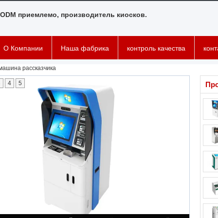
ODM приемлемо, производитель киосков.
О Компании
Наша фабрика
контроль качества
кон
машина рассказчика
3
4
5
Пр