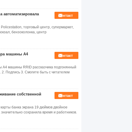
на автоматизировала
контакт
Policestation, торговый центр, супермаркет,
вокзал, бензоколонка, центр
ера машины A4
контакт
ты A4 машины RRID рассказчика подгонянный
 2. Подпись 3. Смогите быть с читателем
уживание собственной
контакт
карты банка экрана 19 дюймов двойное
 значительно сохранила время и работников.