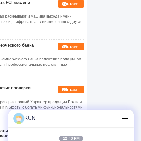
та PCI машина
контакт
ная раскрывают и машина выхода имени
ключей, шифровать английские языки & другая
ерческого банка
контакт
коммерческого банка положения пола умная
77cm Профессиональные подгонянные
позит проверки
контакт
проверки полный Характер продукции Полная
 и гибкость, с богатыми функциональностями
KUN
аты киоска экрана
контакт
ичности 22 дюймов
12:43 PM