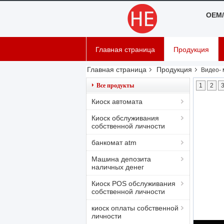
OEM/
Главная страница
Продукция
Главная страница
Продукция
Видео- 
Все продукты
1
2
Киоск автомата
Киоск обслуживания
собственной личности
банкомат atm
Машина депозита
наличных денег
Киоск POS обслуживания
собственной личности
киоск оплаты собственной
личности