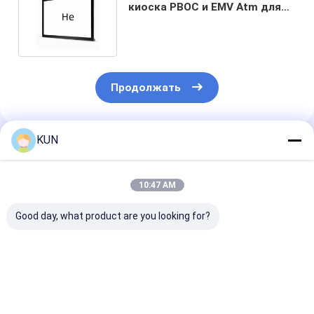
киоска PBOC и EMV Atm для
карты магнитной прокладки
ID POS
Продолжать
KUN
Порекомендованные Продукты
10:47 AM
Good day, what product are you looking for?
Ультра длинная
15" модель
Акцептор Cas
жизнь Pr 70 24
монитора касания
SM 12V Билл 
штифтовая
киоска частей
киоска оплат