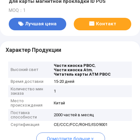
для карты магнитной прокладки ID POS
MOQ：1
Лучшая цена
Контакт
Характер Продукции
,
Части киоска PBOC
Высокий свет
,
Части киоска Atm
Читатель карты ATM PBOC
Время доставки
15-20 дней
Количество мин
1
заказа
Место
Китай
происхождения
Поставка
2000 частей в месяц
способности
Сертификация
CE/CCC/FCC/ROHS/ISO9001
Осмотрите больше