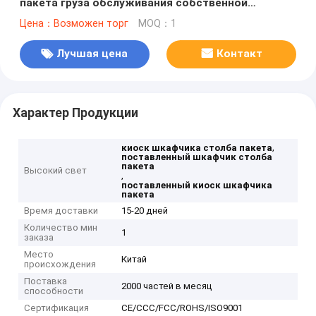
пакета груза обслуживания собственной
личности поставленный приемистостью
Цена：Возможен торг
MOQ：1
терминальный
Лучшая цена
Контакт
Характер Продукции
,
киоск шкафчика столба пакета
поставленный шкафчик столба
пакета
Высокий свет
,
поставленный киоск шкафчика
пакета
Время доставки
15-20 дней
Количество мин
1
заказа
Место
Китай
происхождения
Поставка
2000 частей в месяц
способности
Сертификация
CE/CCC/FCC/ROHS/ISO9001