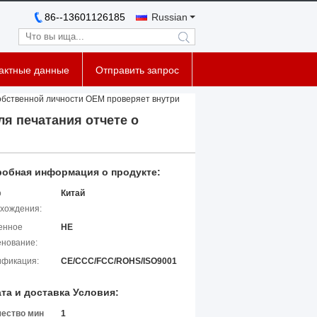
86--13601126185
Russian
search
тактные данные
Отправить запрос
обственной личности OEM проверяет внутри
я печатания отчете о
обная информация о продукте:
о
Китай
хождения:
енное
HE
нование:
ификация:
CE/CCC/FCC/ROHS/ISO9001
та и доставка Условия:
чество мин
1