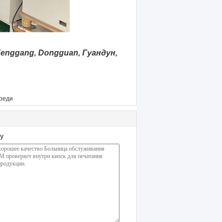
 Fenggang, Dongguan, Гуандун,
ереди
у