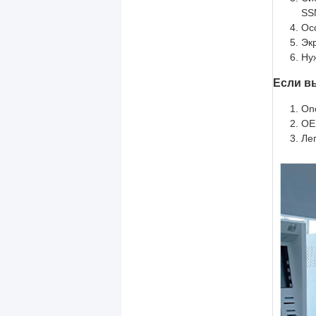
SS
Ос
Эк
Нуж
Если в
On
OE
Ле