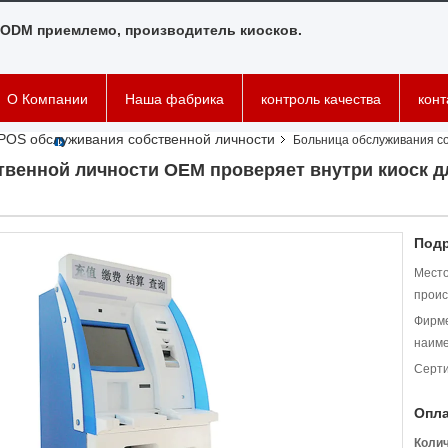
ODM приемлемо, производитель киосков.
О Компании
Наша фабрика
контроль качества
кон
 POS обслуживания собственной личности
Больница обслуживания с
венной личности OEM проверяет внутри киоск дл
Подр
Мест
проис
Фирм
наиме
Серт
Опла
Коли