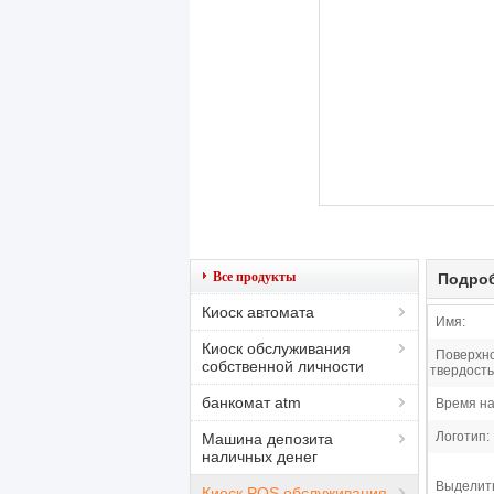
Все продукты
Подроб
Киоск автомата
Имя:
Киоск обслуживания
Поверхн
собственной личности
твердость
банкомат atm
Время на
Логотип:
Машина депозита
наличных денег
Выделит
Киоск POS обслуживания