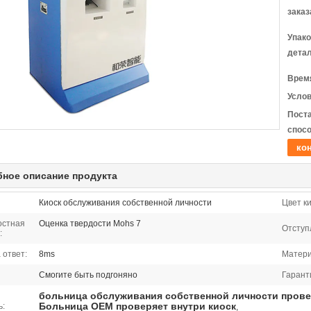
заказ
Упак
детал
Время
Услов
Пост
спосо
кон
ное описание продукта
Киоск обслуживания собственной личности
Цвет ки
остная
Оценка твердости Mohs 7
Отступ
:
 ответ:
8ms
Матери
Смогите быть подгоняно
Гарант
больница обслуживания собственной личности прове
Больница OEM проверяет внутри киоск
ь:
,