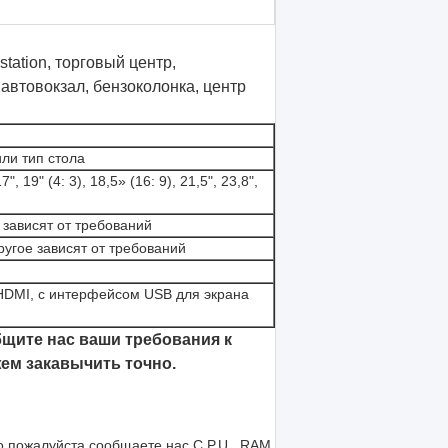
ы
station, торговый центр,
 автовокзал, бензоколонка, центр
или тип стола
, 19" (4: 3), 18,5» (16: 9), 21,5", 23,8",
 зависят от требований
ругое зависят от требований
HDMI, с интерфейсом USB для экрана
бщите нас ваши требования к
жем закавычить точно.
о пожалуйста сообщаете нас C.P.U., RAM,