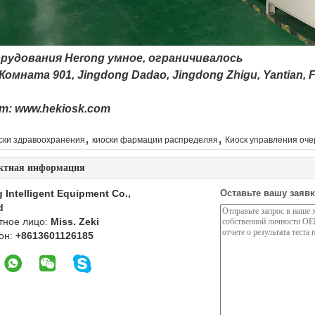
орудования Herong умное, ограничивалось
Комната 901, Jingdong Dadao, Jingdong Zhigu, Yantian,
т: www.hekiosk.com
,
,
ски здравоохранения
киоски фармации распределяя
Киоск управления оч
ктная информация
 Intelligent Equipment Co.,
Оставьте вашу заявк
d
тное лицо:
Miss. Zeki
он:
+8613601126185