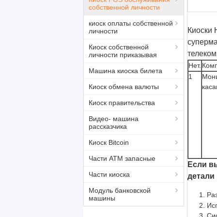
собственной личности
киоск оплаты собственной
Киоски H
личности
суперма
Киоск собственной
телеком
личности приказывая
Нет.
Ком
Машина киоска билета
1
Мон
Киоск обмена валюты
каса
Киоск правительства
Видео- машина
рассказчика
Киоск Bitcoin
Части ATM запасные
Если в
Части киоска
детали
Модуль банковской
Ра
машины
Ис
Си