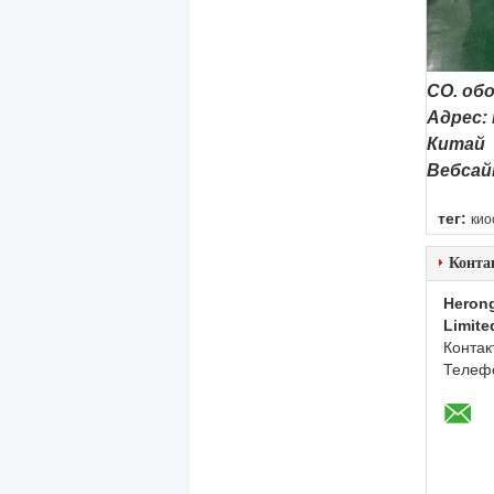
CO. об
Адрес: 
Китай
Вебсай
тег:
кио
Конта
Herong
Limite
Контак
Телеф