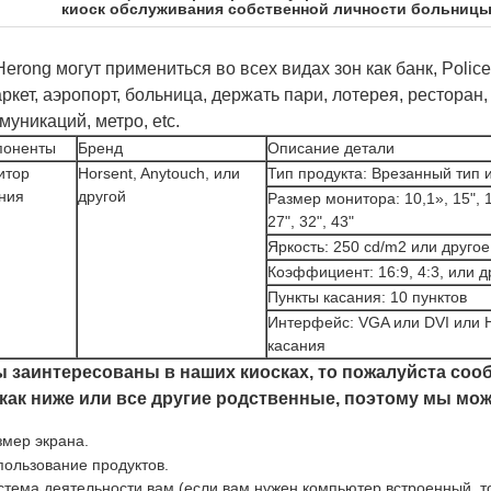
киоск обслуживания собственной личности больниц
erong могут примениться во всех видах зон как банк, Police
ркет, аэропорт, больница, держать пари, лотерея, ресторан,
муникаций, метро, etc.
поненты
Бренд
Описание детали
итор
Horsent, Anytouch, или
Тип продукта: Врезанный тип 
ния
другой
Размер монитора: 10,1», 15", 17"
27", 32", 43"
Яркость: 250 cd/m2 или другое
Коэффициент: 16:9, 4:3, или д
Пункты касания: 10 пунктов
Интерфейс: VGA или DVI или 
касания
ы заинтересованы в наших киосках, то пожалуйста соо
 как ниже или все другие родственные, поэтому мы мо
змер экрана.
пользование продуктов.
стема деятельности вам (если вам нужен компьютер встроенный, т