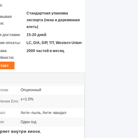
а:
Стандартная упаковка
овывая
экспорта (пена и деревянная
и:
клеть)
 доставки:
15-20 дней
ия оплаты:
LC, D/A, D/P, T/T, Western Union
авка
2000 частей в месяц
бности:
такт
оска:
Опционный
±<1.0%
ление Erro:
ал:
Анти--пыль, Анти--вандал
ия:
Один год
ряет внутри киоск
,