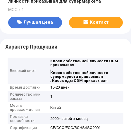
личности приказывая для супермаркета
MOQ：1
Лучшая цена
Контакт
Характер Продукции
Киоск собственной личности ODM
приказывая
,
Высокий свет
Киоск собственной личности
супермаркета приказывая
,
Киоск еды ODM приказывая
Время доставки
15-20 дней
Количество мин
1
заказа
Место
Китай
происхождения
Поставка
2000 частей в месяц
способности
Сертификация
CE/CCC/FCC/ROHS/ISO9001