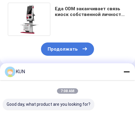
Еда ODM заканчивает связь
киоск собственной личности
приказывая для
супермаркета
Продолжать
KUN
Порекомендованные Продукты
7:08 AM
Good day, what product are you looking for?
21.5-дюймовый
Киоск
24" киоск си