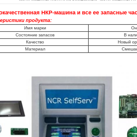
качественная НКР-машина и все ее запасные ча
еристики продукта:
Имя марки
Он
Состояние запасов
В нал
Качество
Новый ор
Материал
Смеша