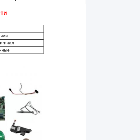
сти
ичии
игинал
нные