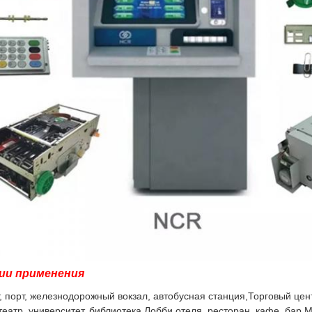
ии применения
, порт, железнодорожный вокзал, автобусная станция
,
Торговый цен
театр, университет, библиотека
,
Лобби отеля, ресторан, кафе, бар
,
М