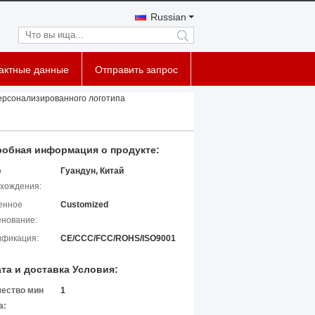
Russian
search
тактные данные
Отправить запрос
рсонализированного логотипа
обная информация о продукте:
о
Гуандун, Китай
хождения:
енное
Customized
нование:
ификация:
CE/CCC/FCC/ROHS/ISO9001
та и доставка Условия:
чество мин
1
а: