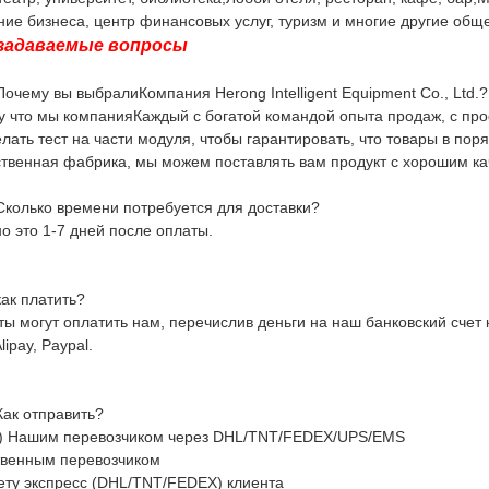
ние бизнеса, центр финансовых услуг, туризм и многие другие общ
задаваемые вопросы
Почему вы выбрали
Компания Herong Intelligent Equipment Co., Ltd.
?
у что мы компания
Каждый с богатой командой опыта продаж, с п
елать тест на части модуля, чтобы гарантировать, что товары в поря
ственная фабрика, мы можем поставлять вам продукт с хорошим ка
Сколько времени потребуется для доставки?
о это 1-7 дней после оплаты.
как платить?
ты могут оплатить нам, перечислив деньги на наш банковский счет к
lipay, Paypal.
Как отправить?
1) Нашим перевозчиком через DHL/TNT/FEDEX/UPS/EMS
твенным перевозчиком
чету экспресс (DHL/TNT/FEDEX) клиента