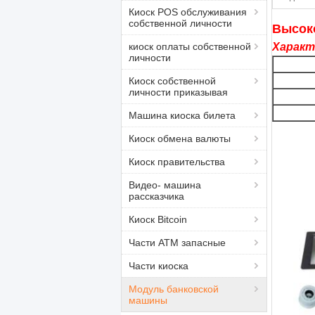
Киоск POS обслуживания
собственной личности
Высоко
киоск оплаты собственной
Характ
личности
Киоск собственной
личности приказывая
Машина киоска билета
Киоск обмена валюты
Киоск правительства
Видео- машина
рассказчика
Киоск Bitcoin
Части ATM запасные
Части киоска
Модуль банковской
машины