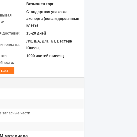
Возможен торг
Стандартная упаковка
овывая
экспорта (пена и деревянная
и:
клеть)
 доставки:
15-20 дней
Л/К, Д/А, Д/П, Т/Т, Вестерн
ия оплаты:
Юнион,
авка
1000 частей в месяц
бности:
такт
е запасные части
M материала