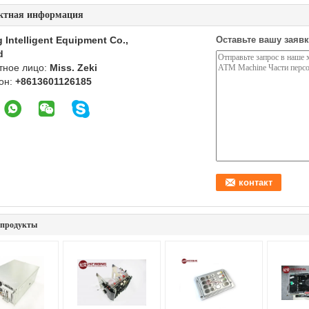
ктная информация
 Intelligent Equipment Co.,
Оставьте вашу заявк
d
тное лицо:
Miss. Zeki
он:
+8613601126185
 продукты