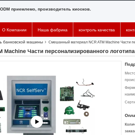
ODM приемлемо, производитель киосков.
О Компании
Наша фабрика
контроль качества
кон
ь банковской машины
Смешанный материал NCR ATM Machine Части пе
 Machine Части персонализированного логотипа
Подр
Мест
проис
Фирм
наиме
Серт
Опла
Коли
заказ