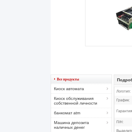
Все продукты
Подроб
Киоск автомата
Логотип:
Киоск обслуживания
График:
собственной личности
Гарантия
банкомат atm
П/Н:
Машина депозита
наличных денег
Выделит