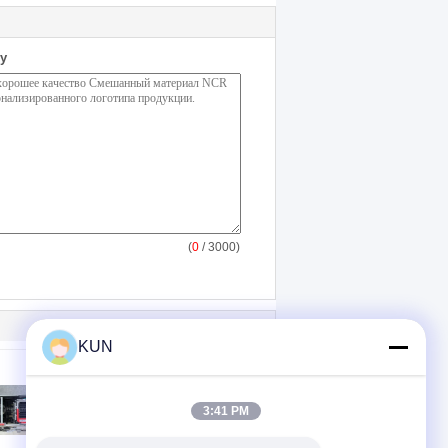
у
(
0
/ 3000)
KUN
3:41 PM