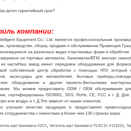
Как долго гарантийный срок?
иль компании:
ntelligent Equipment Co., Ltd. является профессиональным произ
ки, производство, сборку, продажи и обслуживание.Провинция Гуан
ализируемся на различных видах пластиковых форм и обработке
зируемся на торговых автоматах, банкоматах/ВТМ, киосках само
и их частиНаш завод имеет передовое оборудование для форм
свой собственный центр обработки с помощью ЧПУ, который 
тов, аксессуары для автомобилей, бытовые приборы,повсед
ское оборудование и другие проекты.Беспылевая мастерск
вание. Мы можем предоставить ODM / OEM обслуживание для
ем, сертифицированы ISO9001, SGS, RoHs, CE, FCC и т. Д. Для
ре или воздух и т. Д.Это зависит от наших клиентов..
но улучшая качество продукции и предоставляя превосходн
я сотрудничества с клиентами в более чем 130 странах мира.
,
,
атель карт банкомата V2CF
Читатель карт банкомата TS-EC2C-F131010
Те