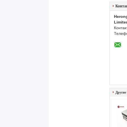
Конта
Herong
Limite
Контак
Телеф
Другие