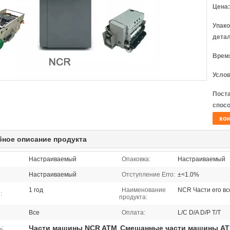
Цена:
Упак
детал
Время
Услов
Пост
спосо
кон
ное описание продукта
Настраиваемый
Опаковка:
Настраиваемый
Настраиваемый
Отступление Erro:
±<1.0%
1 год
Наименование
NCR Части его вс
:
продукта:
Все
Оплата:
L/C D/A D/P T/T
Части машины NCR ATM
Смешанные части машины AT
ь:
,