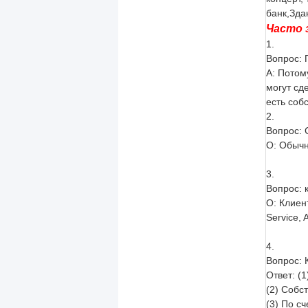
банк
,
Зда
Часто 
1.
Вопрос: 
А: Потом
могут сд
есть соб
2.
Вопрос: 
О: Обычн
3.
Вопрос: 
О: Клиен
Service, A
4.
Вопрос: 
Ответ: (
(2) Собс
(3) По с