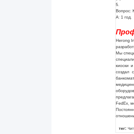
5.
Вопрос: 
А: 1 год.
Проф
Herong I
разработ
Мы специ
специали
киоски 
создал 
банкома
медицин
оборудо
предлага
FedEx, мо
Постоян
отношени
тег:
Чит