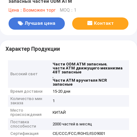
запасных частей ODM ATM
Цена：Возможен торг
MOQ：1
Лучшая цена
Контакт
Характер Продукции
,
Части ODM ATM запасные
части ATM движущего механизма
48T запасные
Высокий свет
,
Части ATM вручителя NCR
запасные
Время доставки
15-20 дни
Количество мин
1
заказа
Место
КИТАЙ
происхождения
Поставка
2000 частей в месяц
способности
Сертификация
CE/CCC/FCC/ROHS/ISO9001