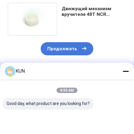
Движущий механизм
вручителя 48T NCR
запасных частей ODM ATM
Продолжать
KUN
Порекомендованные Продукты
8:55 AM
Good day, what product are you looking for?
1750304619 Wincor
Части банкомата
Запчасти для