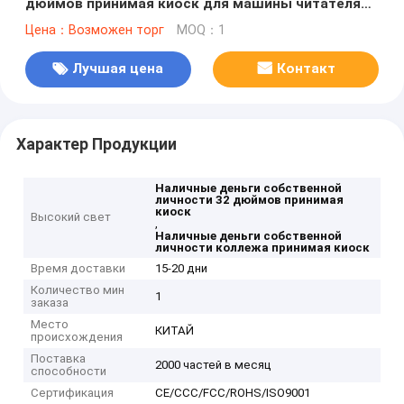
дюймов принимая киоск для машины читателя
удостоверения личности SIM-карты гонораров
Цена：Возможен торг
MOQ：1
коллежа
Лучшая цена
Контакт
Характер Продукции
Наличные деньги собственной
личности 32 дюймов принимая
киоск
Высокий свет
,
Наличные деньги собственной
личности коллежа принимая киоск
Время доставки
15-20 дни
Количество мин
1
заказа
Место
КИТАЙ
происхождения
Поставка
2000 частей в месяц
способности
Сертификация
CE/CCC/FCC/ROHS/ISO9001