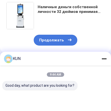
Наличные деньги собственной
личности 32 дюймов принимая
киоск для машины читателя
удостоверения личности SIM-
карты гонораров коллежа
Продолжать
KUN
Порекомендованные Продукты
9:44 AM
Good day, what product are you looking for?
Без наличности
Бесденежный
KIOSK-K36W