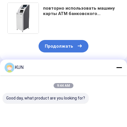
повторно использовать машину
карты ATM банковского
автомата автоматического
рассказчика машины депозита
наличных денег atm
Продолжать
KUN
Порекомендованные Продукты
9:44 AM
Good day, what product are you looking for?
C03T Умная машина
Машина для
Умный банко