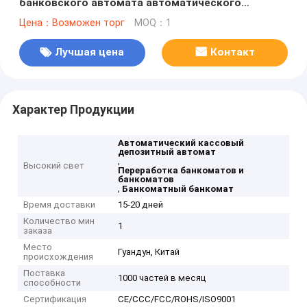
банковского автомата автоматического
рассказчика машины депозита наличных денег
Цена：Возможен торг
MOQ：1
atm
Лучшая цена
Контакт
Характер Продукции
Автоматический кассовый
депозитный автомат
,
Высокий свет
Переработка банкоматов и
банкоматов
,
Банкоматный банкомат
Время доставки
15-20 дней
Количество мин
1
заказа
Место
Гуандун, Китай
происхождения
Поставка
1000 частей в месяц
способности
Сертификация
CE/CCC/FCC/ROHS/ISO9001