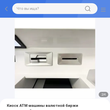
2
/
4
Киоск ATM машины валютной биржи