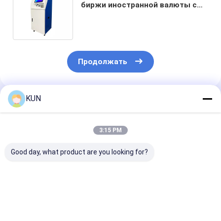
биржи иностранной валюты с
акцептором и распределителем
наличных денег
Продолжать
KUN
Порекомендованные Продукты
3:15 PM
Good day, what product are you looking for?
C03T Умная машина
Машина для
Умный банко
для переработки
переработки
C03T-Z с 4
наличных денег с
наличных денег
кассетами дл