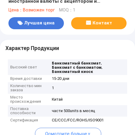
иностранной валюты с акцептором и
распределителем наличных денег
Цена：Возможен торг
MOQ：1
Лучшая цена
Контакт
Характер Продукции
,
Банкоматный банкомат
Высокий свет
,
Банкомат с банкоматом
Банкоматный киоск
Время доставки
15-20 дни
Количество мин
1
заказа
Место
Китай
происхождения
Поставка
части 500units в месяц
способности
Сертификация
CE/CCC/FCC/ROHS/ISO9001
Осмотрите больше