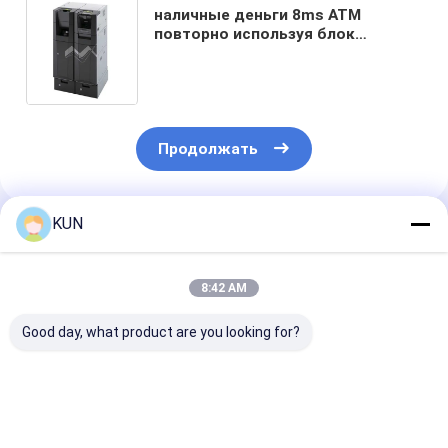
наличные деньги 8ms ATM
повторно используя блок
развертки штрихкода машины
кассира банка машины
автоматический
Продолжать
KUN
Порекомендованные Продукты
8:42 AM
Good day, what product are you looking for?
C03T Умная машина
Машина для
Умный банко