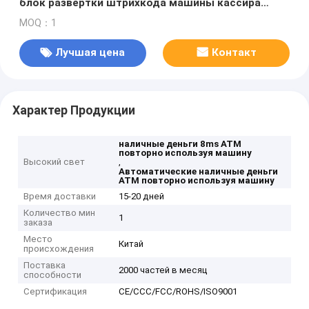
блок развертки штрихкода машины кассира
банка машины автоматический
MOQ：1
Лучшая цена
Контакт
Характер Продукции
наличные деньги 8ms ATM
повторно используя машину
Высокий свет
,
Автоматические наличные деньги
ATM повторно используя машину
Время доставки
15-20 дней
Количество мин
1
заказа
Место
Китай
происхождения
Поставка
2000 частей в месяц
способности
Сертификация
CE/CCC/FCC/ROHS/ISO9001