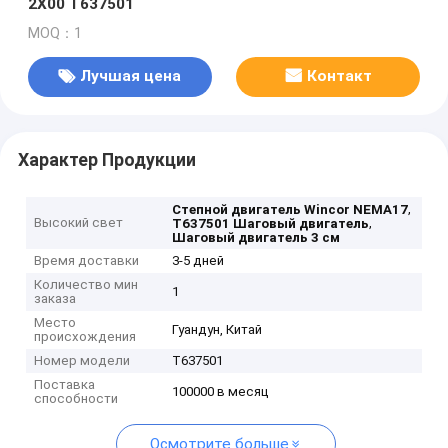
2X00 T637501
MOQ：1
Лучшая цена
Контакт
Характер Продукции
,
Степной двигатель Wincor NEMA17
Высокий свет
,
T637501 Шаговый двигатель
Шаговый двигатель 3 см
Время доставки
3-5 дней
Количество мин
1
заказа
Место
Гуандун, Китай
происхождения
Номер модели
T637501
Поставка
100000 в месяц
способности
Осмотрите больше