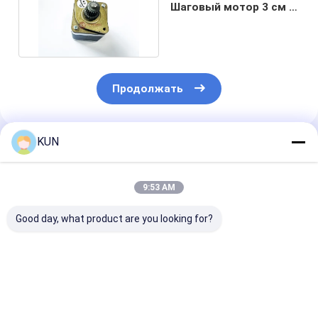
Шаговый мотор 3 см с
катушкой 2X00
T637501
Продолжать
KUN
Порекомендованные Продукты
9:53 AM
Good day, what product are you looking for?
1750304619 Wincor
Части банкомата
Запчасти для
Nixdorf CHD-mot
Hyosung CDU
банкоматов
ICT3H5-3A2790
Резиновая втулка
Hyosung CDU,