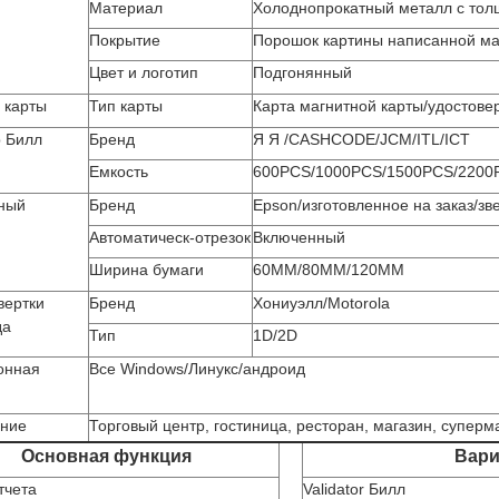
Материал
Холоднопрокатный металл с то
Покрытие
Порошок картины написанной м
Цвет и логотип
Подгонянный
 карты
Тип карты
Карта магнитной карты/удостове
р Билл
Бренд
Я Я /CASHCODE/JCM/ITL/ICT
Емкость
600PCS/1000PCS/1500PCS/2200
ный
Бренд
Epson/изготовленное на заказ/зв
Автоматическ-отрезок
Включенный
Ширина бумаги
60MM/80MM/120MM
вертки
Бренд
Хониуэлл/Motorola
да
Тип
1D/2D
онная
Все Windows/Линукс/андроид
ние
Торговый центр, гостиница, ресторан, магазин, суперм
Основная функция
Вари
тчета
Validator Билл