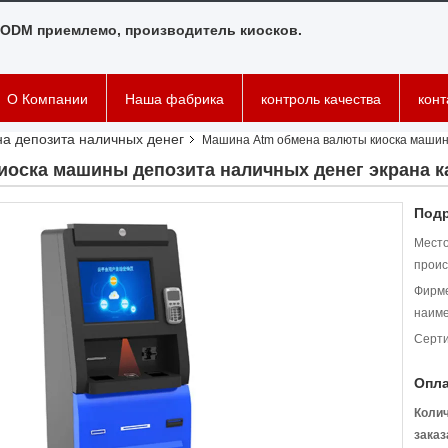
ODM приемлемо, производитель киосков.
О Компании
Наша фабрика
контроль качества
кон
а депозита наличных денег
Машина Atm обмена валюты киоска машины
оска машины депозита наличных денег экрана к
Подр
Мест
проис
Фирм
наиме
Серт
Опла
Коли
заказ