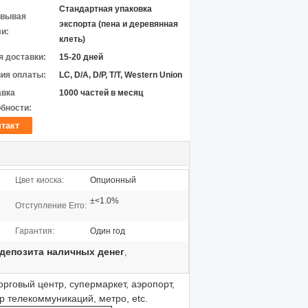
Стандартная упаковка
овывая
экспорта (пена и деревянная
и:
клеть)
 доставки:
15-20 дней
ия оплаты:
LC, D/A, D/P, T/T, Western Union
авка
1000 частей в месяц
бности:
такт
Цвет киоска:
Опционный
±<1.0%
Отступление Erro:
Гарантия:
Один год
депозита наличных денег
,
торговый центр, супермаркет, аэропорт,
р телекоммуникаций, метро, etc.