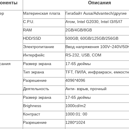
оненты
Описания
ер
Материнская плата
Гигабайт Ausa/Advantech/другие
C.P.U.
Атом, Intel G2030, Intel I3/I5/I7
RAM
2GB/4GB/8GB
HDD/SSD
500GB; 60GB/125GB/256GB
Электропитание
Ввод напряжения 100V~240V/5
Интерфейс
RS-232, USB, COM
сания
Размер экрана
17-65 дюймы
Тип экрана
TFT, ПИЛА, инфракрасн, емкост
Разрешение
4096*4096
Деятельность
Анти- взрыв, прочный
Размер экрана
17-65 дюймы
Brighness
1000cd/m2
Контраст
1000:01: 00
Разрешение
1280*1024