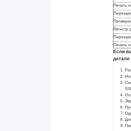
Печать п
Перезаря
Проверк
Регистр 
Перезар
Печать с
Если в
детали
Ра
Ис
Си
SS
Ос
Эк
Нуж
Од
Дл
Па