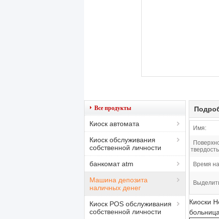
Все продукты
Подроб
Киоск автомата
Имя:
Киоск обслуживания
Поверхн
собственной личности
твердость
банкомат atm
Время на
Машина депозита
Выделит
наличных денег
Киоски He
Киоск POS обслуживания
собственной личности
больница