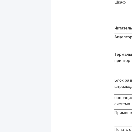
Шкаф
Читатель
Акцепто
Термаль
принтер
Блок раз
штрихко
операци
система
Примене
Печать о