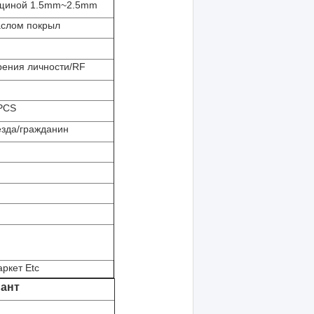
лщиной 1.5mm~2.5mm
аслом покрыл
рения личности/RF
PCS
езда/гражданин
аркет Etc
ант