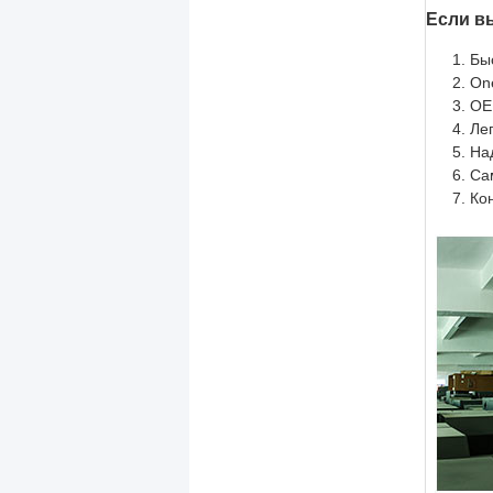
Если в
Бы
On
OE
Ле
На
Са
Ко