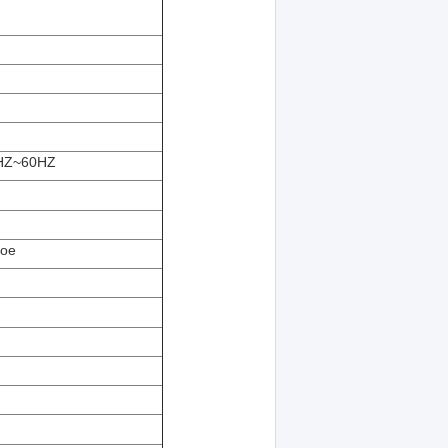
0HZ~60HZ
ное