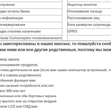
олучения
Акцептор монетки
дка оплаты банка
Опознавание пальца
а информации
Распознавание лиц
резервирования
Блок развертки штрихкода
ядка платежа наличными
GPRS
писка Comsumption поликлинического
ы заинтересованы в наших киосках, то пожалуйста соо
 как ниже или все другие родственные, поэтому мы мо
змер экрана.
пользование продуктов.
стема деятельности вам (если вам нужен компьютер встроенный, т
M и совсем родственное).
обенная функция вам.
ран касания потребности или нет.
но Wifi или нет.
иночные или оба бортовых экрана.
я крытого или на открытом воздухе.
нели LCD или СИД вам.