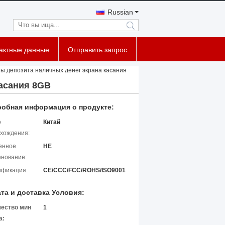
Russian
search
тактные данные
Отправить запрос
 депозита наличных денег экрана касания
асания 8GB
обная информация о продукте:
о
Китай
хождения:
енное
HE
нование:
ификация:
CE/CCC/FCC/ROHS/ISO9001
та и доставка Условия:
чество мин
1
а: