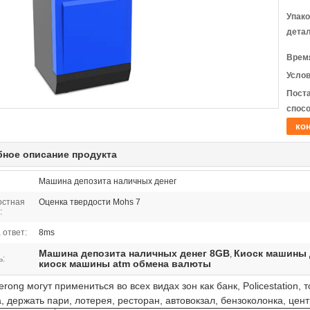
Упак
детал
Время
Услов
Пост
спосо
кон
ное описание продукта
Машина депозита наличных денег
остная
Оценка твердости Mohs 7
:
 ответ:
8ms
Машина депозита наличных денег 8GB
Киоск машины 
,
ь:
киоск машины atm обмена валюты
rong могут примениться во всех видах зон как банк, Policestation, 
, держать пари, лотерея, ресторан, автовокзал, бензоколонка, цент