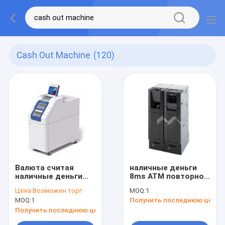
Cash Out Machine
(120)
Валюта считая
наличные деньги
наличные деньги
8ms ATM повторно
рассказчика
используя блок
Цена:
Возможен торг
MOQ:
1
повторно используя
развертки
MOQ:
1
Получить последнюю цену
машину обменом
штрихкода машины
банкноты монетки
кассира банка
Получить последнюю цену
машины
машины