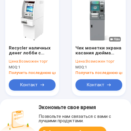
Recycler наличных
Чек монетки экрана
денег лобби с
касания дюйма
машиной депозита
машины депозита
Цена:
Возможен торг
Цена:
Возможен торг
наличных денег Atm
наличных денег
MOQ:
1
MOQ:
1
проверки или
ATM
монетки
Получить последнюю цену
Получить последнюю цену
Контакт
Контакт
Экономьте свое время
Позвольте нам связаться с вами с
лучшими продуктами.