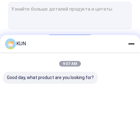
Киоск POS обслуживания собственной личности
киоск оплаты собственной личности
Киоск собственной личности приказывая
Продолжать
KUN
Машина киоска билета
Киоск обмена валюты
9:07 AM
Наши Категории
Киоск правительства
Good day, what product are you looking for?
Видео- машина рассказчика
Киоск Bitcoin
Части ATM запасные
Киоск автомата
Киоск
банкомат at
Части киоска
обслуживания
собственной
личности