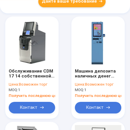
Дайте ваше требование
Обслуживание CDM
Машина депозита
17 14 собственной
наличных денег
личности машины
банков с
Цена:
Возможен торг
Цена:
Возможен торг
депозита наличных
модульным
MOQ:
1
MOQ:
1
денег пола стоя
проектированием
экран касания 15
экрана касания
Получить последнюю цену
Получить последнюю цену
дюймов
Контакт
Контакт