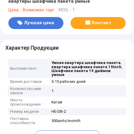
квартиры шкафчика пакета умные
Цена：Возможен торг
MOQ：1
Лучшая цена
Контакт
Характер Продукции
,
Умная квартира шкафчика пакета
,
квартира шкафчика пакета 19Inch
Высокий свет
Шкафчики пакета 19 дюймов
умные
Время доставки
5-15 рабочих дней
Количество мин
1
заказа
Место
Китай
происхождения
Номер модели
HE-DB-2
Поставка
500units/momth
способности