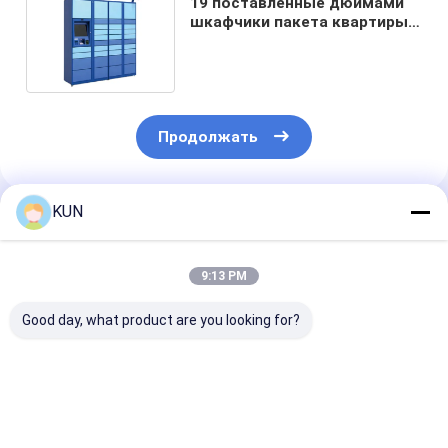
19 поставленные дюймами
шкафчики пакета квартиры
шкафчика пакета умные
Продолжать
KUN
Порекомендованные Продукты
9:13 PM
Good day, what product are you looking for?
Надежная полная
UF УПД с высоким
Подшипник
банкоматная
качеством на
манипулятор