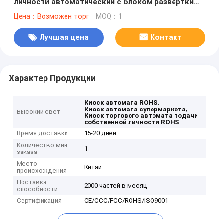
личности автоматический с блоком развертки
кода QR
Цена：Возможен торг
MOQ：1
Лучшая цена
Контакт
Характер Продукции
,
Киоск автомата ROHS
,
Киоск автомата супермаркета
Высокий свет
Киоск торгового автомата подачи
собственной личности ROHS
Время доставки
15-20 дней
Количество мин
1
заказа
Место
Китай
происхождения
Поставка
2000 частей в месяц
способности
Сертификация
CE/CCC/FCC/ROHS/ISO9001