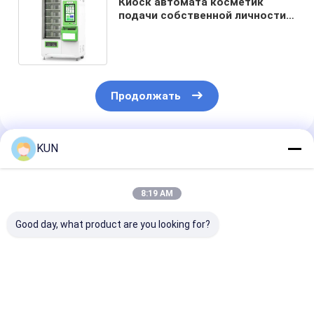
Киоск автомата косметик
подачи собственной личности
автоматический с блоком
развертки кода QR
Продолжать
KUN
Порекомендованные Продукты
8:19 AM
Good day, what product are you looking for?
Надежная полная
UF УПД с высоким
Подшипник
банкоматная
качеством на
манипулятор