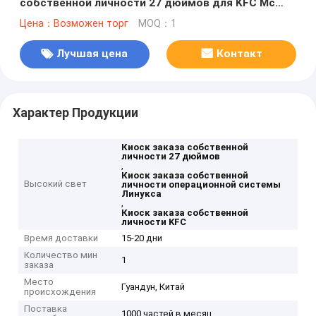
собственной личности 27 дюймов для KFC Mc
Дональд
Цена：Возможен торг
MOQ：1
Лучшая цена
Контакт
Характер Продукции
Киоск заказа собственной
личности 27 дюймов
,
Киоск заказа собственной
Высокий свет
личности операционной системы
Линукса
,
Киоск заказа собственной
личности KFC
Время доставки
15-20 дни
Количество мин
1
заказа
Место
Гуандун, Китай
происхождения
Поставка
1000 частей в месяц