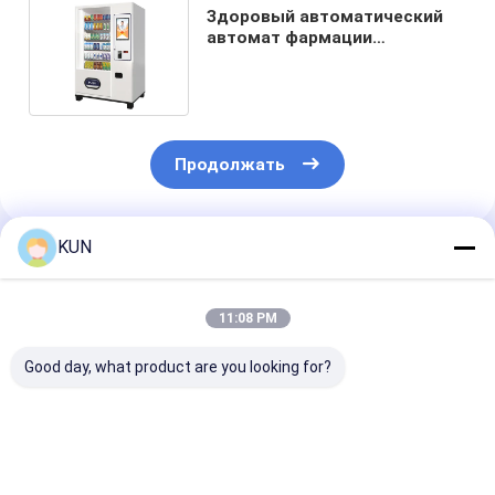
Здоровый автоматический
автомат фармации
медицины экран касания 19
дюймов
Продолжать
KUN
Порекомендованные Продукты
11:08 PM
Good day, what product are you looking for?
Надежная полная
UF УПД с высоким
Подшипник