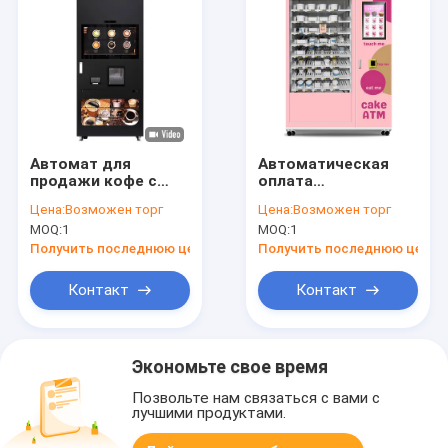
Автомат для
Автоматическая
продажи кофе с
оплата
холодной и горячей
собственной
Цена:
Возможен торг
Цена:
Возможен торг
чашкой кофе 32
личности киоска
MOQ:
1
MOQ:
1
дюйма
автомата
пирожного для
Получить последнюю цену
Получить последнюю цену
супермаркета
Контакт
Контакт
Экономьте свое время
Позвольте нам связаться с вами с
лучшими продуктами.