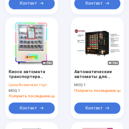
Контакт
Контакт
Киоск автомата
Автоматические
транспортера
автоматы для
попкорна Juicer
горячей еды
Цена:
Возможен торг
MOQ:
1
льда
MOQ:
1
Получить последнюю цену
Получить последнюю цену
Контакт
Контакт