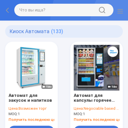
Киоск Автомата
(133)
Автомат для
Автомат для
закусок и напитков
капсулы горячее
холодное питье чай
Цена:
Возможен торг
Цена:
Negociable based on the quantity
кофе сок
MOQ:
1
MOQ:
1
мороженое
Получить последнюю цену
Получить последнюю цену