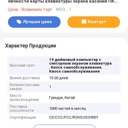
личности карты клавиатуры экрана касания ПК
19 дюймов распределяя
Цена：Возможен торг
MOQ：1
Лучшая цена
Контакт
Характер Продукции
19 дюймовый компьютер с
сенсорным экраном клавиатура
Высокий свет
,
,
Киоск самообслуживания
Киоск самообслуживания
Время доставки
15-20 дней
Количество мин
1
заказа
Место
Гуандун, Китай
происхождения
Поставка
1000 частей в месяц
способности
Сертификация
CE/CCC/FCC/ROHS/ISO9001