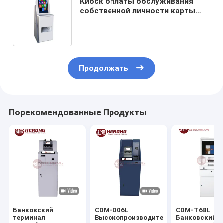
Киоск оплаты обслуживания
собственной личности карты
клавиатуры экрана касания ПК
19 дюймов распределяя
Продолжать
Порекомендованные Продукты
Банковский
CDM-D06L
CDM-T68L
терминал
Высокопроизводительный
Банковский