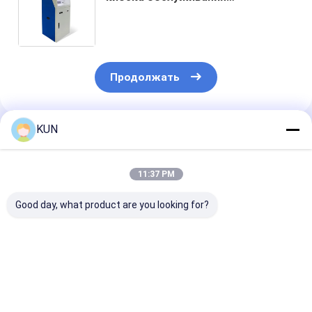
собственной личности принтера
отчете о распределителя
наличных денег A4 обслуживания
собственной личности экрана
касания
Продолжать
KUN
Порекомендованные Продукты
11:37 PM
Good day, what product are you looking for?
Банковский
CDM-D06L
CDM-T68L
терминал
Высокопроизводительный
Банковский
самообслуживания
высокоскоростной
депозитный
CDM-D04L,
депозитный
автомат