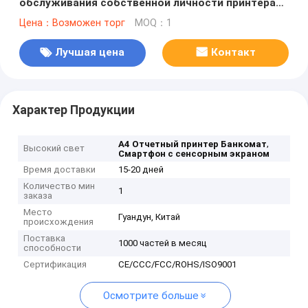
обслуживания собственной личности принтера
отчете о распределителя наличных денег A4
Цена：Возможен торг
MOQ：1
обслуживания собственной личности экрана
касания
Лучшая цена
Контакт
Характер Продукции
,
А4 Отчетный принтер Банкомат
Высокий свет
Смартфон с сенсорным экраном
Время доставки
15-20 дней
Количество мин
1
заказа
Место
Гуандун, Китай
происхождения
Поставка
1000 частей в месяц
способности
Сертификация
CE/CCC/FCC/ROHS/ISO9001
Осмотрите больше