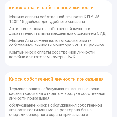
киоск оплаты собственной личности
Машина оплаты собственной личности К.П.У. И5
120Г 15 дюймов для удобного магазина
Анти- киоск оплаты собственной личности
доказательства пыли вандализма с дисплеем СИД
Машина Атм обмена валюты киоска оплаты
собственной личности монитора 220В 19 дюймов
Крытый киоск оплаты собственной личности
кофейни с читателем камеры НФК
Киоск собственной личности приказывая
Домой
Терминал оплаты обслуживания машины экрана
касания киоска на открытом воздухе собственной
Herong Intelligent Equipment Co., Ltd. является
личности приказывая
профессиональным производителем, интегрирующим
Продукты
исследования и разработки, производство, сборку, продажи
обслуживание киоска обслуживания собственной
и обслуживание.Провинция ГуандунКитай.
личности гостиницы меню ресторана банка
О нас
очереди сенсорного экрана приказывая с
Мы специализируемся на различных видах пластиковых