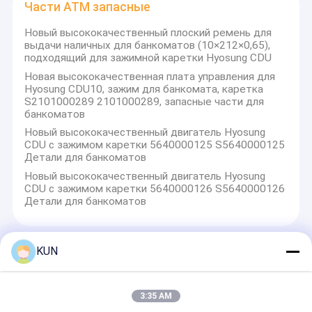
Части ATM запасные
Киоск POS обслуживания собственной личности
Новый высококачественный плоский ремень для
киоск оплаты собственной личности
выдачи наличных для банкоматов (10×212×0,65),
подходящий для зажимной каретки Hyosung CDU
Киоск собственной личности приказывая
Новая высококачественная плата управления для
Hyosung CDU10, зажим для банкомата, каретка
Машина киоска билета
S2101000289 2101000289, запасные части для
банкоматов
Киоск обмена валюты
Новый высококачественный двигатель Hyosung
CDU с зажимом каретки 5640000125 S5640000125
Детали для банкоматов
Киоск правительства
Новый высококачественный двигатель Hyosung
CDU с зажимом каретки 5640000126 S5640000126
Видео- машина рассказчика
Детали для банкоматов
Киоск Bitcoin
KUN
Части ATM запасные
Модуль банковской машины
Части киоска
NCR 009-0029127 0090029127 Ящик для
3:35 AM
исключений BRM/кассета для отбраковки