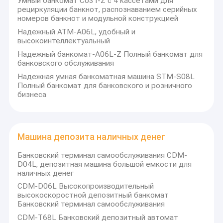
Умный банкомат C03T-Z с 4 кассетами для
рециркуляции банкнот, распознаванием серийных
номеров банкнот и модульной конструкцией
Надежный ATM-A06L, удобный и
высокоинтеллектуальный
Надежный банкомат-A06L-Z Полный банкомат для
банковского обслуживания
Надежная умная банкоматная машина STM-S08L
Полный банкомат для банковского и розничного
бизнеса
Машина депозита наличных денег
Банковский терминал самообслуживания CDM-
D04L, депозитная машина большой емкости для
наличных денег
CDM-D06L Высокопроизводительный
высокоскоростной депозитный банкомат
Банковский терминал самообслуживания
CDM-T68L Банковский депозитный автомат